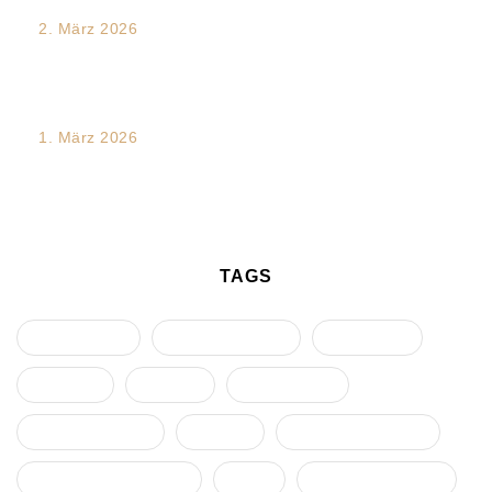
2. März 2026
Mediation und Dialogförderung in Teamprozessen:
Dynamiken verstehen – Konflikte entwirren...
1. März 2026
Traumakompetente Führung im Team- und
Organisationswandel – ein Future Skill
TAGS
Arbeitsrecht
Diskriminierung
Eskalation
Führung
Gruppe
Intervention
Kommunikation
Konflikt
Konflikteskalation
Konfliktmanagement
Krise
Machmissbrauch