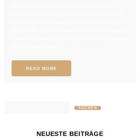
rechtliche Würdigung zentral und zugleich
konfrontieren sie Rechtsanwält:innen wiederholt
mit extremen Belastungssituationen. Neben der
sekundären Traumatisierung spielt dabei auch die
sogenannte stellvertretende Traumatisierung eine
bedeutsame Rolle.
READ MORE
SUCHEN
NEUESTE BEITRÄGE