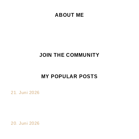
ABOUT ME
JOIN THE COMMUNITY
MY POPULAR POSTS
21. Juni 2026
„Verdammt. Das hätte ich sagen sollen.“: Die unterschätzte
Chance nach...
20. Juni 2026
Transkulturalität und Intersektionalität im Arbeitsalltag