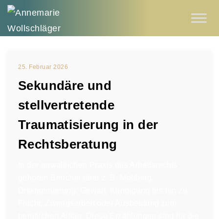
25. Februar 2026
Sekundäre und
stellvertretende
Traumatisierung in der
Rechtsberatung
In der anwaltlichen Praxis des Arbeitsrechts
gehören Berichte über z. B. Mobbing,
Diskriminierung, Gewalt, Kündigung bis hin zu
Flucht, Zwangsarbeit oder Ausbeutung zum
beruflichen Alltag. Diese Erzählungen sind für die