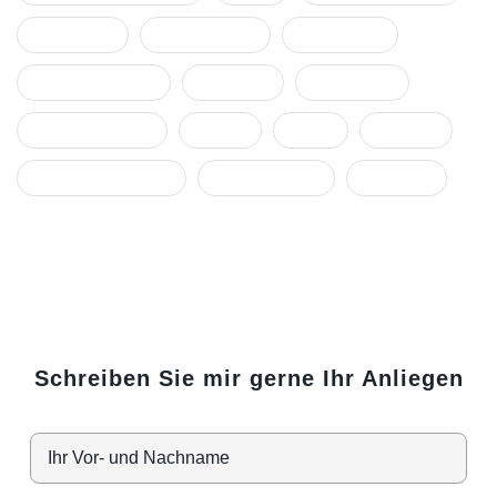
Ohnmacht
Organisation
Rassismus
Rechtsberatung
Resilienz
sekundäre
stellvertretende
Stress
Team
Trauma
Traummatisierung
Unternehmen
Vorwürfe
Schreiben Sie mir gerne Ihr Anliegen