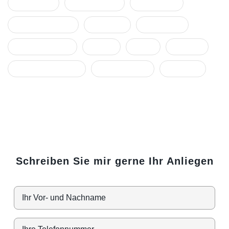
Ohnmacht
Organisation
Rassismus
Rechtsberatung
Resilienz
sekundäre
stellvertretende
Stress
Team
Trauma
Traummatisierung
Unternehmen
Vorwürfe
Schreiben Sie mir gerne Ihr Anliegen