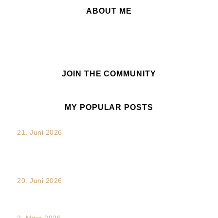
ABOUT ME
JOIN THE COMMUNITY
MY POPULAR POSTS
21. Juni 2026
„Verdammt. Das hätte ich sagen sollen.“: Die unterschätzte
Chance nach...
20. Juni 2026
Transkulturalität und Intersektionalität im Arbeitsalltag