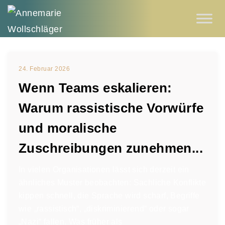
24. Februar 2026
Wenn Teams eskalieren:
Warum rassistische Vorwürfe
und moralische
Zuschreibungen zunehmen...
In vielen Organisationen lässt sich derzeit ein
ähnliches Muster beobachten: Sachliche Konflikte
kippen schnell, die Sprache wird scharf, Begriffe
wie „rassistisch“, „diskriminierend“ oder sogar
„Nazi“ fallen. Was früher als