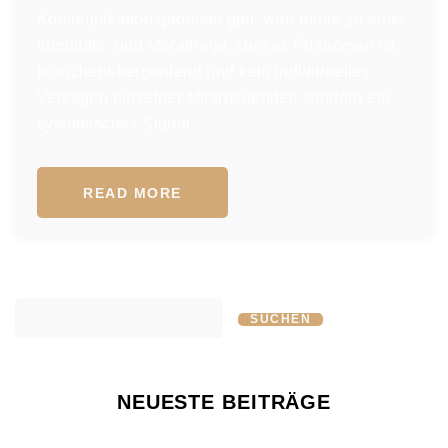
Kommunikationsproblem galt, wird heute zu einer
Identitäts- und Moralfrage. Dieses Phänomen ist
branchenübergreifend und kein individuelles
Versagen einzelner Mitarbeitender, sondern ein
systemisches Signal.
READ MORE
SUCHEN
NEUESTE BEITRÄGE