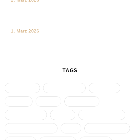
2. März 2026
Mediation und Dialogförderung in Teamprozessen:
Dynamiken verstehen – Konflikte entwirren...
1. März 2026
Traumakompetente Führung im Team- und
Organisationswandel – ein Future Skill
TAGS
Arbeitsrecht
Diskriminierung
Eskalation
Führung
Gruppe
Intervention
Kommunikation
Konflikt
Konflikteskalation
Konfliktmanagement
Krise
Machmissbrauch