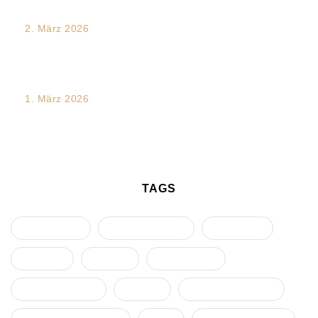
2. März 2026
Mediation und Dialogförderung in Teamprozessen:
Dynamiken verstehen – Konflikte entwirren...
1. März 2026
Traumakompetente Führung im Team- und
Organisationswandel – ein Future Skill
TAGS
Arbeitsrecht
Diskriminierung
Eskalation
Führung
Gruppe
Intervention
Kommunikation
Konflikt
Konflikteskalation