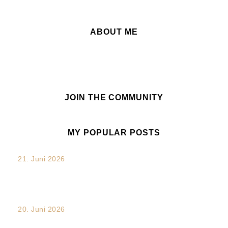
ABOUT ME
JOIN THE COMMUNITY
MY POPULAR POSTS
21. Juni 2026
„Verdammt. Das hätte ich sagen sollen.“: Die unterschätzte
Chance nach...
20. Juni 2026
Transkulturalität und Intersektionalität im Arbeitsalltag