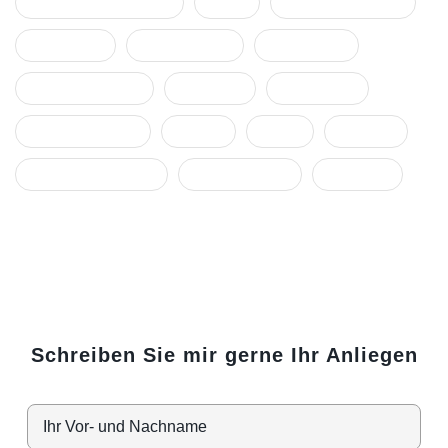
Konfliktmanagement
Krise
Machmissbrauch
Ohnmacht
Organisation
Rassismus
Rechtsberatung
Resilienz
sekundäre
stellvertretende
Stress
Team
Trauma
Traummatisierung
Unternehmen
Vorwürfe
Schreiben Sie mir gerne Ihr Anliegen