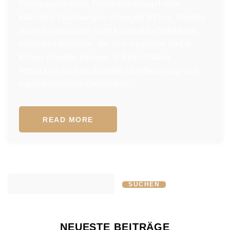
Führungswechsel, Fachkräftemangel oder
kulturelle Spannungen erzeugen Stress. Werden
diese Belastungen nicht konstruktiv bearbeitet,
entstehen Konflikte, die sich zuspitzen und in
Krisen münden können. In Extremfällen
entwickeln sich strukturelle Überforderung und
traumatisierende Dynamiken.
READ MORE
SUCHEN
NEUESTE BEITRÄGE