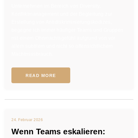
Unternehmen im Bereich von Diversity,
Konfliktmanagement und der Begleitung zur
Erstellung von Antidiskriminierungskodizes,
begegne ich immer häufiger Teams und Gruppen
mit einem Ohnmachtsgefühl aufgrund von vor
allem subtilem und nicht so offensichtlichem
Machtmissbrauch.
READ MORE
24. Februar 2026
Wenn Teams eskalieren: