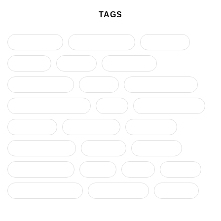
TAGS
Arbeitsrecht
Diskriminierung
Eskalation
Führung
Gruppe
Intervention
Kommunikation
Konflikt
Konflikteskalation
Konfliktmanagement
Krise
Machmissbrauch
Ohnmacht
Organisation
Rassismus
Rechtsberatung
Resilienz
sekundäre
stellvertretende
Stress
Team
Trauma
Traummatisierung
Unternehmen
Vorwürfe