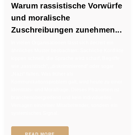
Warum rassistische Vorwürfe
und moralische
Zuschreibungen zunehmen...
In vielen Organisationen lässt sich derzeit ein
ähnliches Muster beobachten: Sachliche Konflikte
kippen schnell, die Sprache wird scharf, Begriffe
wie „rassistisch“, „diskriminierend“ oder sogar
„Nazi“ fallen. Was früher als
Kommunikationsproblem galt, wird heute zu einer
Identitäts- und Moralfrage. Dieses Phänomen ist
branchenübergreifend und kein individuelles
Versagen einzelner Mitarbeitender, sondern ein
systemisches Signal.
READ MORE