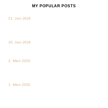
MY POPULAR POSTS
21. Juni 2026
„Verdammt. Das hätte ich sagen sollen.“: Die unterschätzte
Chance nach...
20. Juni 2026
Transkulturalität und Intersektionalität im Arbeitsalltag
2. März 2026
Mediation und Dialogförderung in Teamprozessen:
Dynamiken verstehen – Konflikte entwirren...
1. März 2026
Traumakompetente Führung im Team- und
Organisationswandel – ein Future Skill