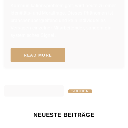
Kommunikationsproblem galt, wird heute zu einer
Identitäts- und Moralfrage. Dieses Phänomen ist
branchenübergreifend und kein individuelles
Versagen einzelner Mitarbeitender, sondern ein
systemisches Signal.
READ MORE
SUCHEN
NEUESTE BEITRÄGE