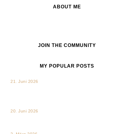
ABOUT ME
JOIN THE COMMUNITY
MY POPULAR POSTS
21. Juni 2026
„Verdammt. Das hätte ich sagen sollen.“: Die unterschätzte
Chance nach...
20. Juni 2026
Transkulturalität und Intersektionalität im Arbeitsalltag