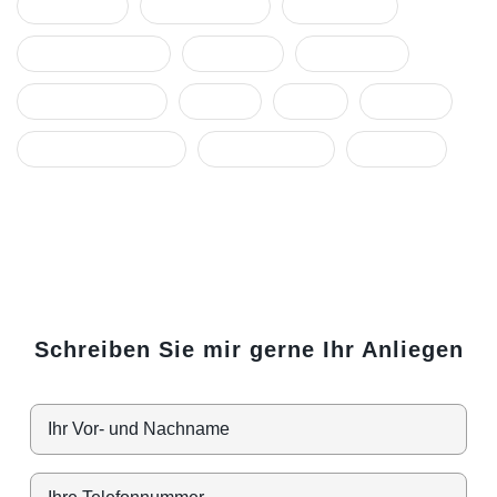
Ohnmacht
Organisation
Rassismus
Rechtsberatung
Resilienz
sekundäre
stellvertretende
Stress
Team
Trauma
Traummatisierung
Unternehmen
Vorwürfe
Schreiben Sie mir gerne Ihr Anliegen