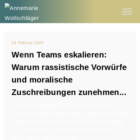
24. Februar 2026
Wenn Teams eskalieren:
Warum rassistische Vorwürfe
und moralische
Zuschreibungen zunehmen...
In vielen Organisationen lässt sich derzeit ein
ähnliches Muster beobachten: Sachliche Konflikte
kippen schnell, die Sprache wird scharf, Begriffe
wie „rassistisch“, „diskriminierend“ oder sogar
„Nazi“ fallen. Was früher als