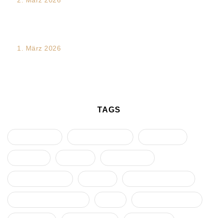
2. März 2026
Mediation und Dialogförderung in Teamprozessen:
Dynamiken verstehen – Konflikte entwirren...
1. März 2026
Traumakompetente Führung im Team- und
Organisationswandel – ein Future Skill
TAGS
Arbeitsrecht
Diskriminierung
Eskalation
Führung
Gruppe
Intervention
Kommunikation
Konflikt
Konflikteskalation
Konfliktmanagement
Krise
Machmissbrauch