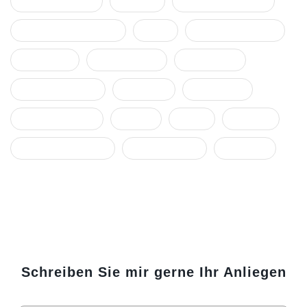
Kommunikation
Konflikt
Konflikteskalation
Konfliktmanagement
Krise
Machmissbrauch
Ohnmacht
Organisation
Rassismus
Rechtsberatung
Resilienz
sekundäre
stellvertretende
Stress
Team
Trauma
Traummatisierung
Unternehmen
Vorwürfe
Schreiben Sie mir gerne Ihr Anliegen