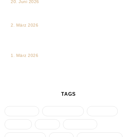
20. Juni 2026
Transkulturalität und Intersektionalität im Arbeitsalltag
2. März 2026
Mediation und Dialogförderung in Teamprozessen:
Dynamiken verstehen – Konflikte entwirren...
1. März 2026
Traumakompetente Führung im Team- und
Organisationswandel – ein Future Skill
TAGS
Arbeitsrecht
Diskriminierung
Eskalation
Führung
Gruppe
Intervention