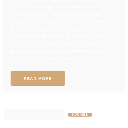
Marktveränderungen, Umstrukturierungen,
Führungswechsel, Fachkräftemangel oder
kulturelle Spannungen erzeugen Stress. Werden
diese Belastungen nicht konstruktiv bearbeitet,
entstehen Konflikte, die sich zuspitzen und in
Krisen münden können. In Extremfällen
entwickeln sich strukturelle Überforderung und
traumatisierende Dynamiken.
READ MORE
SUCHEN