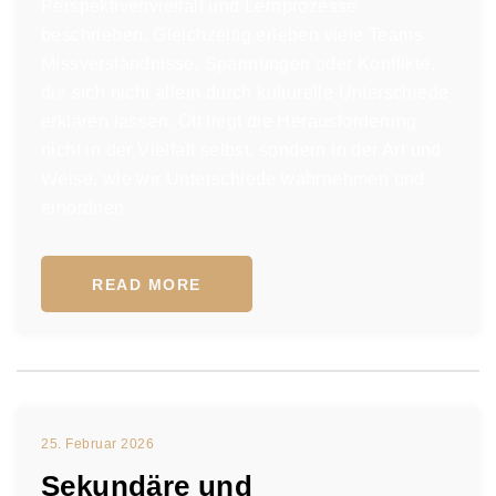
Perspektivenvielfalt und Lernprozesse
beschrieben. Gleichzeitig erleben viele Teams
Missverständnisse, Spannungen oder Konflikte,
die sich nicht allein durch kulturelle Unterschiede
erklären lassen. Oft liegt die Herausforderung
nicht in der Vielfalt selbst, sondern in der Art und
Weise, wie wir Unterschiede wahrnehmen und
einordnen.
READ MORE
25. Februar 2026
Sekundäre und