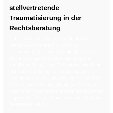
stellvertretende
Traumatisierung in der
Rechtsberatung
In der anwaltlichen Praxis des Arbeitsrechts
gehören Berichte über z. B. Mobbing,
Diskriminierung, Gewalt, Kündigung bis hin zu
Flucht, Zwangsarbeit oder Ausbeutung zum
beruflichen Alltag. Diese Erzählungen sind für die
rechtliche Würdigung zentral und zugleich
konfrontieren sie Rechtsanwält:innen wiederholt
mit extremen Belastungssituationen. Neben der
sekundären Traumatisierung spielt dabei auch die
sogenannte stellvertretende Traumatisierung eine
bedeutsame Rolle.