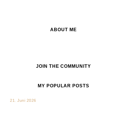
Es sind keine Kommentare vorhanden.
ABOUT ME
JOIN THE COMMUNITY
MY POPULAR POSTS
21. Juni 2026
„Verdammt. Das hätte ich sagen sollen.“: Die unterschätzte
Chance nach...